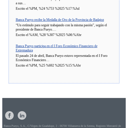
a sus…
Escrito el %PM, %24 %753 %2025 %17:%Jul
Banca Pueyo recibe la Medalla de Oro de la Provincia de Badajoz
“Un estímulo para seguir trabajando con la misma pasión”, según el
presidente de Banca Pueyo.…
Escrito el %AM, %28 %307 %2025 %06:%Abr
Banca Pueyo participa en el I Foro Económico Financiero de
Extremadura
El pasado 24 de abril, Banca Pueyo estuvo representada en el I Foro
Económico Financiero…
Escrito el %PM, %25 %692 %2025 %15:%Abr
Banca Pueyo, S.A., C/Virgen de Guadalupe, 2 - 06700 Villanueva de la Serena, Registro Mercantil de