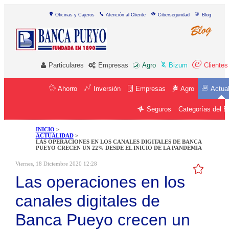
Oficinas y Cajeros
Atención al Cliente
Ciberseguridad
Blog
Particulares
Empresas
Agro
Bizum
Clientes
Ahorro
Inversión
Empresas
Agro
Actua
Categorías del 
Seguros
INICIO
>
ACTUALIDAD
>
LAS OPERACIONES EN LOS CANALES DIGITALES DE BANCA
PUEYO CRECEN UN 22% DESDE EL INICIO DE LA PANDEMIA
Viernes, 18 Diciembre 2020 12:28
Las operaciones en los
canales digitales de
Banca Pueyo crecen un