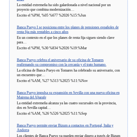
La entidad extremeña ha sido galardonada a nivel nacional por un
proyecto que combina modernización…
Escrito el %PM, %05 %677 %2026 %15:%Jun
Banca Pueyo I se posiciona entre los planes de pensiones españoles de
renta fija más rentables a cinco años
En un contexto en el que los planes de renta fija siguen siendo clave
para…
Escrito el %PM, %30 %834 %2026 %19:%Mar
Banca Pueyo celebra el aniversario de su oficina de Tomares
reafirmando su compromiso con la cercanía y el trato humano.
La oficina de Banca Pueyo en Tomares ha celebrado su aniversario, con
un encuentro que…
Escrito el %AM, %27 %513 %2025 %11:%Nov
Banca Pueyo impulsa su expansión en Sevilla con una nueva oficina en
Mairena del Aljarafe
La entidad extremeña alcanza ya las cuatro sucursales en la provincia,
dos en Sevilla capital…
Escrito el %AM, %26 %526 %2025 %11:%Sep
Banca Pueyo permite enviar Bizum a contactos en Portugal, Italia y
Andorra
Los clientes de Banca Pueyo ya pueden enviar dinero a través de Bizum