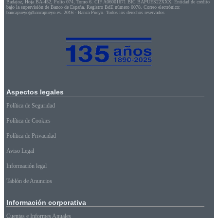
Badajoz, Hoja BA-452, Folio 074, Tomo 6. CIF A06001671 BIC BAPUES22XXX. Entidad de crédito
bajo la supervisión de Banco de España. Registro BdE número 0078. Correo electrónico:
bancapueyo@bancapueyo.es. 2016 - Banca Pueyo. Todos los derechos reservados
Aspectos
legales
Política de Seguridad
Política de Cookies
Política de Privacidad
Aviso Legal
Información legal
Tablón de Anuncios
Información
corporativa
Cuentas e Informes Anuales