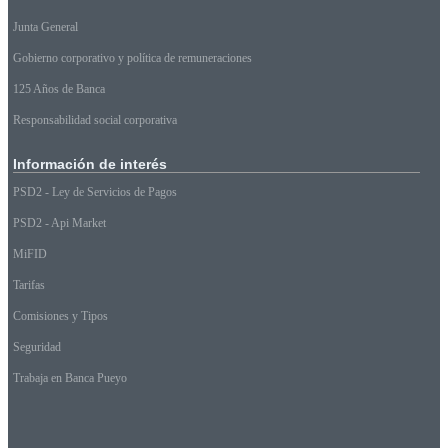
Junta General
Gobierno corporativo y política de remuneraciones
125 Años de Banca
Responsabilidad social corporativa
Información
de interés
PSD2 - Ley de Servicios de Pagos
PSD2 - Api Market
MiFID
Tarifas
Comisiones y Tipos
Seguridad
Trabaja en Banca Pueyo