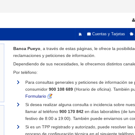
Cuentas y Tarjetas
Banca Pueyo
, a través de estas páginas, le ofrece la posibili
reclamaciones y peticiones de información.
Dependiendo de sus necesidades, le ofrecemos distintos canales
Por teléfono:
Para consultas generales y peticiones de información se p
consumidor
900 108 689
(Horario de oficina). También pu
Formulario
Si desea realizar alguna consulta o incidencia sobre nuest
llamar al teléfono
900 170 842
en días laborables (de lun
festivo de 8:00 a 19:00). También puede enviarnos un co
Si es un TPP registrado y autorizado, puede resolver las
proceso de configuración técnica en el siguiente teléfono