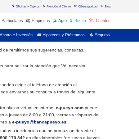
Oficinas y Cajeros
Atención al Cliente
Ciberseguridad
Blog
Particulares
Empresas
Agro
Bizum
Clientes
Ahorro e Inversión
Hipotecas y Préstamos
Seguros
dad de remitirnos sus sugerencias, consultas,
 para agilizar la atención que Vd. necesita:
ueden dirigir al teléfono de atención al
ede enviarnos su consulta a través del siguiente
ra oficina virtual en internet
e-pueyo.com
puede
es a jueves de 8:00 a 21:00, viernes y vísperas de
rreo a
e-pueyo@bancapueyo.es
 dudas o incidencias que se produzcan durante el
900 170 842
en días laborables (
de lunes a jueves