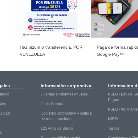
Haz bizum o transferencia, POR
Paga de forma rápida
VENEZUELA
Google Pay™
gales
Información
corporativa
Información
de
uridad
Cuentas e Informes Anuales
PSD2 - Ley de Ser
Pagos
kies
Junta General
PSD2 - Api Marke
vacidad
Gobierno corporativo y política
de remuneraciones
MiFID
125 Años de Banca
Tarifas
al
Responsabilidad social
Comisiones y Tip