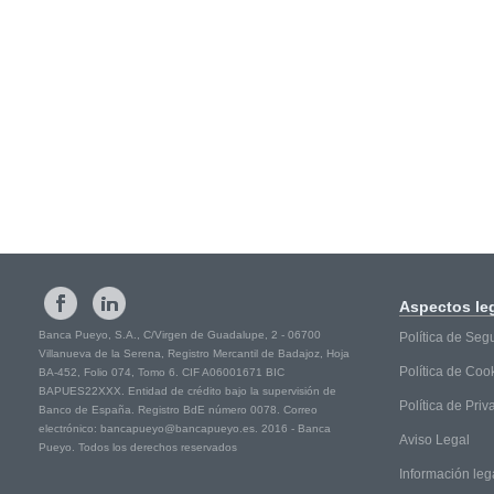
Aspectos
le
Banca Pueyo, S.A., C/Virgen de Guadalupe, 2 - 06700
Política de Seg
Villanueva de la Serena, Registro Mercantil de Badajoz, Hoja
Política de Coo
BA-452, Folio 074, Tomo 6. CIF A06001671 BIC
BAPUES22XXX. Entidad de crédito bajo la supervisión de
Política de Pri
Banco de España. Registro BdE número 0078. Correo
electrónico: bancapueyo@bancapueyo.es. 2016 - Banca
Aviso Legal
Pueyo. Todos los derechos reservados
Información leg