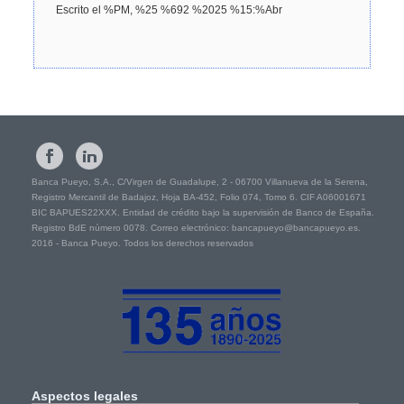
Escrito el %PM, %25 %692 %2025 %15:%Abr
Banca Pueyo, S.A., C/Virgen de Guadalupe, 2 - 06700 Villanueva de la Serena,
Registro Mercantil de Badajoz, Hoja BA-452, Folio 074, Tomo 6. CIF A06001671
BIC BAPUES22XXX. Entidad de crédito bajo la supervisión de Banco de España.
Registro BdE número 0078. Correo electrónico: bancapueyo@bancapueyo.es.
2016 - Banca Pueyo. Todos los derechos reservados
Aspectos
legales