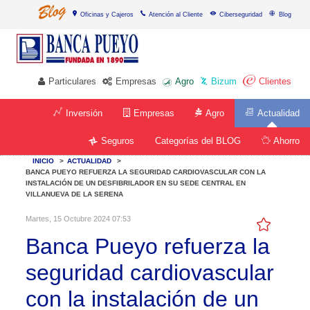
Oficinas y Cajeros
Atención al Cliente
Ciberseguridad
Blog
Particulares
Empresas
Agro
Bizum
Clientes
Inversión
Empresas
Agro
Actualidad
Categorías del BLOG
Seguros
Ahorro
INICIO
>
ACTUALIDAD
>
BANCA PUEYO REFUERZA LA SEGURIDAD CARDIOVASCULAR CON LA
INSTALACIÓN DE UN DESFIBRILADOR EN SU SEDE CENTRAL EN
VILLANUEVA DE LA SERENA
Martes, 15 Octubre 2024 07:53
Banca Pueyo refuerza la
seguridad cardiovascular
con la instalación de un