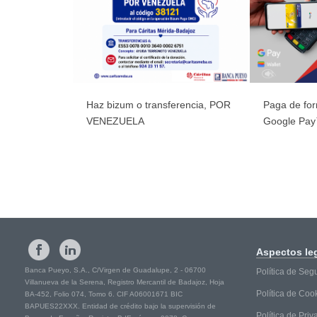
Haz bizum o transferencia, POR
Paga de for
VENEZUELA
Google Pa
Aspectos
le
Banca Pueyo, S.A., C/Virgen de Guadalupe, 2 - 06700
Política de Seg
Villanueva de la Serena, Registro Mercantil de Badajoz, Hoja
Política de Coo
BA-452, Folio 074, Tomo 6. CIF A06001671 BIC
BAPUES22XXX. Entidad de crédito bajo la supervisión de
Política de Pri