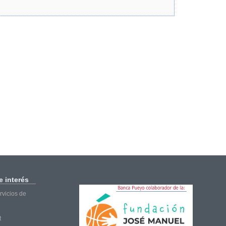
 interés
vicios de
t