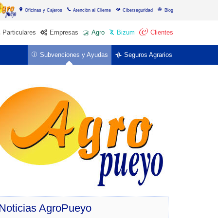
Oficinas y Cajeros
Atención al Cliente
Ciberseguridad
Blog
Particulares
Empresas
Agro
Bizum
Clientes
Subvenciones y Ayudas
Seguros Agrarios
Noticias
AgroPueyo