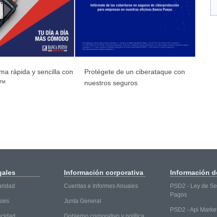
ma rápida y sencilla con
Protégete de un ciberataque con
y™
nuestros seguros
gales
Información
corporativa
Información
de
uridad
Cuentas e Informes Anuales
PSD2 - Ley de Ser
Pagos
kies
Junta General
PSD2 - Api Marke
vacidad
Gobierno corporativo y política