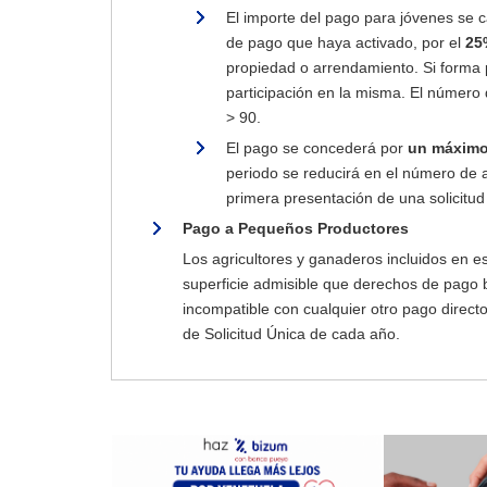
El importe del pago para jóvenes se 
de pago que haya activado, por el
25
propiedad o arrendamiento. Si forma 
participación en la misma. El número
> 90.
El pago se concederá por
un máximo
periodo se reducirá en el número de añ
primera presentación de una solicitu
Pago a Pequeños Productores
Los agricultores y ganaderos incluidos en 
superficie admisible que derechos de pago 
incompatible con cualquier otro pago direct
de Solicitud Única de cada año.
Ayudas acopladas
Superficie.
Dirigida a Agricultores Activos y 
Ganaderia. Dirigidas a Agricultores Activos 