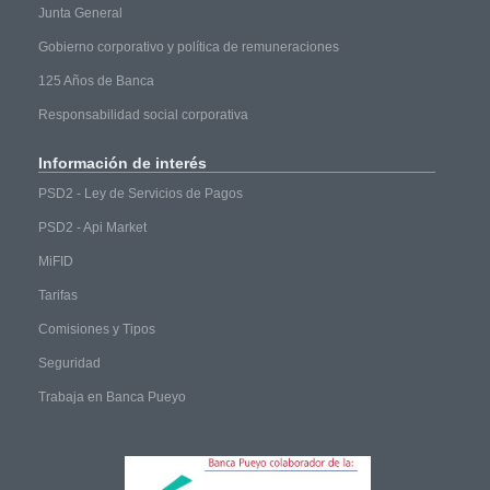
Junta General
Gobierno corporativo y política de remuneraciones
125 Años de Banca
Responsabilidad social corporativa
Información
de interés
PSD2 - Ley de Servicios de Pagos
PSD2 - Api Market
MiFID
Tarifas
Comisiones y Tipos
Seguridad
Trabaja en Banca Pueyo