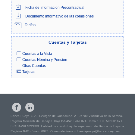
Ficha de Información Precontractual
Documento informativo de las comisiones
Tarifas
Cuentas
y Tarjetas
Cuentas a la Vista
Cuentas Nómina y Pensión
Otras Cuentas
Tarjetas
Banca Pueyo, S.A., C/Virgen de Guadalupe, 2 - 06700 Villanueva de la Serena,
Registro Mercantil de Badajoz, Hoja BA-452, Folio 074, Tomo 6. CIF A06001671
BIC BAPUES22XXX. Entidad de crédito bajo la supervisión de Banco de España.
Registro BdE número 0078. Correo electrónico: bancapueyo@bancapueyo.es.