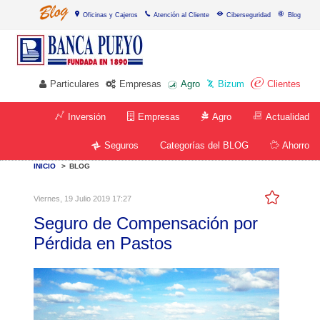
Oficinas y Cajeros
Atención al Cliente
Ciberseguridad
Blog
Particulares
Empresas
Agro
Bizum
Clientes
Inversión
Empresas
Agro
Actualidad
Categorías del BLOG
Seguros
Ahorro
INICIO
>
BLOG
Viernes, 19 Julio 2019 17:27
Seguro de Compensación por
Pérdida en Pastos