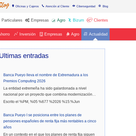
Oficinas y Cajeros
Atención al Cliente
Ciberseguridad
Blog
Particulares
Empresas
Agro
Bizum
Clientes
Ahorro
Inversión
Empresas
Agro
Actualidad
Ultimas
entradas
Banca Pueyo lleva el nombre de Extremadura a los
Premios Computing 2026
La entidad extremeña ha sido galardonada a nivel
nacional por un proyecto que combina modernización…
Escrito el %PM, %05 %677 %2026 %15:%Jun
Banca Pueyo I se posiciona entre los planes de
pensiones españoles de renta fija más rentables a cinco
años
En un contexto en el que los planes de renta fija siguen