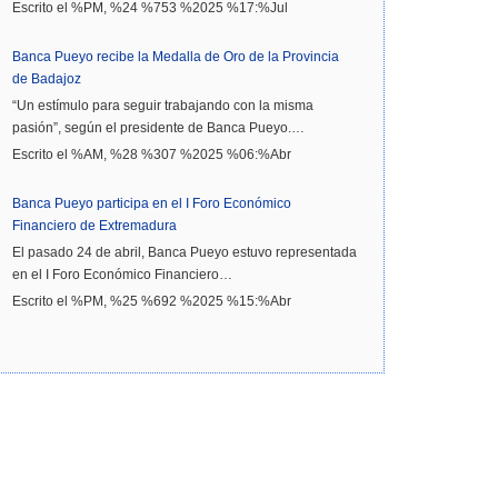
Escrito el %PM, %24 %753 %2025 %17:%Jul
Banca Pueyo recibe la Medalla de Oro de la Provincia
de Badajoz
“Un estímulo para seguir trabajando con la misma
pasión”, según el presidente de Banca Pueyo.…
Escrito el %AM, %28 %307 %2025 %06:%Abr
Banca Pueyo participa en el I Foro Económico
Financiero de Extremadura
El pasado 24 de abril, Banca Pueyo estuvo representada
en el I Foro Económico Financiero…
Escrito el %PM, %25 %692 %2025 %15:%Abr