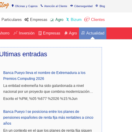
Oficinas y Cajeros
Atención al Cliente
Ciberseguridad
Blog
Particulares
Empresas
Agro
Bizum
Clientes
Ahorro
Inversión
Empresas
Agro
Actualidad
Ultimas
entradas
Banca Pueyo lleva el nombre de Extremadura a los
Premios Computing 2026
La entidad extremeña ha sido galardonada a nivel
nacional por un proyecto que combina modernización…
Escrito el %PM, %05 %677 %2026 %15:%Jun
Banca Pueyo I se posiciona entre los planes de
pensiones españoles de renta fija más rentables a cinco
años
En un contexto en el que los planes de renta fija siguen