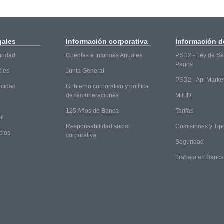
gales
Información
corporativa
Información
de
uridad
Cuentas e Informes Anuales
PSD2 - Ley de Ser
Pagos
kies
Junta General
PSD2 - Api Marke
vacidad
Gobierno corporativo y política
de remuneraciones
MiFID
125 Años de Banca
Tarifas
al
Responsabilidad social
Comisiones y Tip
cios
corporativa
Seguridad
Trabaja en Banc