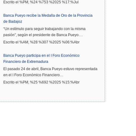
Escrito el %PM, %24 %753 %2025 %17:%Jul
Banca Pueyo recibe la Medalla de Oro de la Provincia
de Badajoz
“Un estímulo para seguir trabajando con la misma
pasión”, según el presidente de Banca Pueyo.…
Escrito el %AM, %28 %307 %2025 %06:%Abr
Banca Pueyo participa en el I Foro Económico
Financiero de Extremadura
El pasado 24 de abril, Banca Pueyo estuvo representada
en el I Foro Económico Financiero…
Escrito el %PM, %25 %692 %2025 %15:%Abr