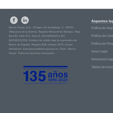
Aspectos
le
Banca Pueyo, S.A., C/Virgen de Guadalupe, 2 - 06700
Política de Seg
Villanueva de la Serena, Registro Mercantil de Badajoz, Hoja
Política de Coo
BA-452, Folio 074, Tomo 6. CIF A06001671 BIC
BAPUES22XXX. Entidad de crédito bajo la supervisión de
Política de Pri
Banco de España. Registro BdE número 0078. Correo
electrónico: bancapueyo@bancapueyo.es. 2016 - Banca
Aviso Legal
Pueyo. Todos los derechos reservados
Información leg
Tablón de Anun