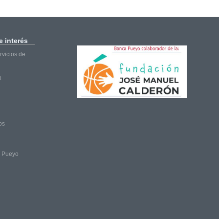
 interés
vicios de
t
os
a Pueyo