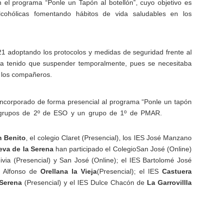
n el programa “Ponle un Tapón al botellón”,
cuyo objetivo es
cohólicas fomentando hábitos de vida saludables en los
021 adoptando los protocolos y medidas de seguridad frente al
ha tenido que suspender temporalmente, pues se necesitaba
e los compañeros.
incorporado de forma presencial al programa “Ponle un tapón
 grupos de
2º de ESO y un grupo de 1º de PMAR.
 Benito
, el colegio Claret (Presencial), los IES José Manzano
eva de la Serena
han participado el Colegio
San José (Online)
ivia (Presencial) y San José (Online); el IES Bartolomé José
o Alfonso de
Orellana la Vieja
(Presencial); el IES
Castuera
Serena
(Presencial) y el IES Dulce Chacón de
La Garrovillla