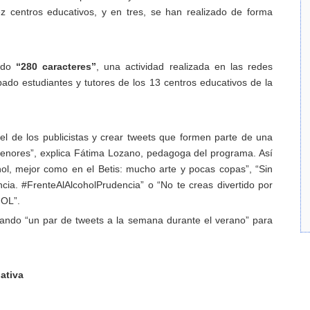
ez centros educativos, y en tres, se han realizado de forma
rado
“280 caracteres”
, una actividad realizada en las redes
ado estudiantes y tutores de los 13 centros educativos de la
el de los publicistas y crear tweets que formen parte de una
nores”, explica Fátima Lozano, pedagoga del programa. Así
hol, mejor como en el Betis: mucho arte y pocas copas”, “Sin
cia. #FrenteAlAlcoholPrudencia” o “No te creas divertido por
OL”.
cando “un par de tweets a la semana durante el verano” para
iativa